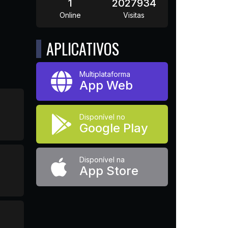
1
2027934
Online
Visitas
APLICATIVOS
Multiplataforma
App Web
Disponível no
Google Play
Disponível na
App Store