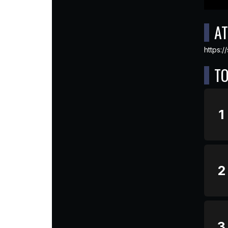
AT
https:/
T
1
2
3