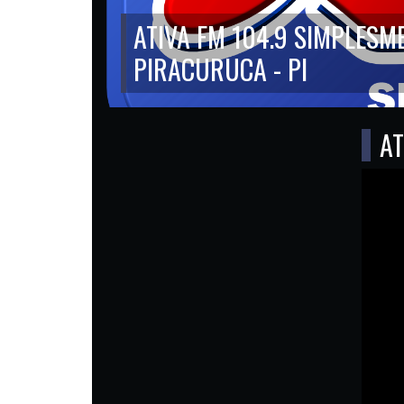
ATIVA FM 104.9 SIMPLESM
PIRACURUCA - PI
AT